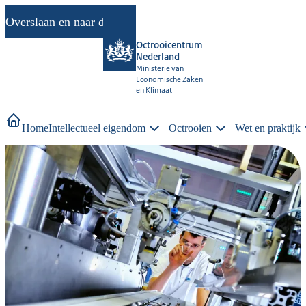
Overslaan en naar de inhoud gaan
Octrooicentrum
Nederland
Ministerie van
Economische Zaken
en Klimaat
Home
Intellectueel eigendom
Octrooien
Wet en praktijk