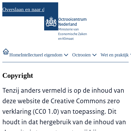
Overslaan en naar de inhoud gaan
Octrooicentrum
Nederland
Ministerie van
Economische Zaken
en Klimaat
Home
Intellectueel eigendom
Octrooien
Wet en praktijk
Copyright
Tenzij anders vermeld is op de inhoud van
deze website de Creative Commons zero
verklaring (CC0 1.0) van toepassing. Dit
houdt in dat hergebruik van de inhoud van