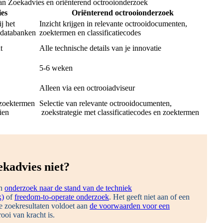
an Zoekadvies en oriënterend octrooionderzoek
es
Oriënterend octrooionderzoek
j het
Inzicht krijgen in relevante octrooidocumenten,
idatabanken
zoektermen en classificatiecodes
t
Alle technische details van je innovatie
5-6 weken
Alleen via een octrooiadviseur
 zoektermen
Selectie van relevante octrooidocumenten,
ien
zoekstrategie met classificatiecodes en zoektermen
ekadvies niet?
en
onderzoek naar de stand van de techniek
k)
of
freedom-to-operate onderzoek
. Het geeft niet aan of een
e zoekresultaten voldoet aan
de voorwaarden voor een
rooi van kracht is.