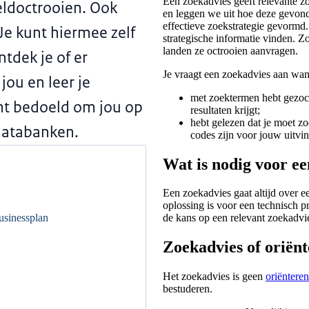
Een zoekadvies geeft relevante zo
eldoctrooien. Ook
en leggen we uit hoe deze gevond
effectieve zoekstrategie gevormd
 Je kunt hiermee zelf
strategische informatie vinden. Z
landen ze octrooien aanvragen.
tdek je of er
Je vraagt een zoekadvies aan wan
jou en leer je
met zoektermen hebt gezoch
cht bedoeld om jou op
resultaten krijgt;
hebt gelezen dat je moet zo
idatabanken.
codes zijn voor jouw uitvi
Wat is nodig voor e
Een zoekadvies gaat altijd over e
oplossing is voor een technisch p
usinessplan
de kans op een relevant zoekadvi
Zoekadvies of oriën
Het zoekadvies is geen
oriëntere
bestuderen.