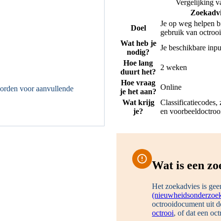
Vergelijking v
Zoekadvi
Je op weg helpen bi
Doel
gebruik van octroo
Wat heb je
Je beschikbare inpu
nodig?
Hoe lang
2 weken
duurt het?
Hoe vraag
Online
worden voor aanvullende
je het aan?
Wat krijg
Classificatiecodes,
je?
en voorbeeldoctroo
Wat is een zo
Het zoekadvies is ge
(nieuwheidsonderzoe
octrooidocument uit d
octrooi
, of dat een oct