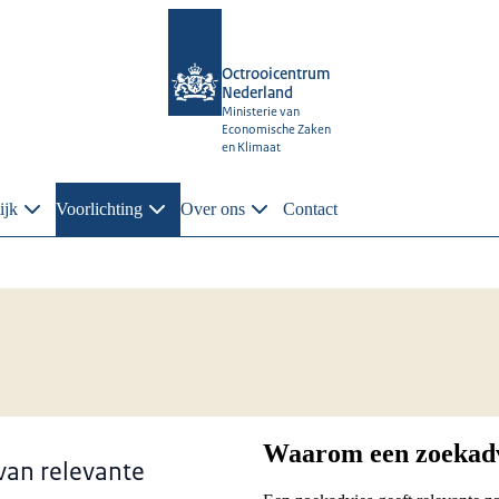
Octrooicentrum
Nederland
Ministerie van
Economische Zaken
en Klimaat
ijk
Voorlichting
Over ons
Contact
Waarom een zoekad
 van relevante