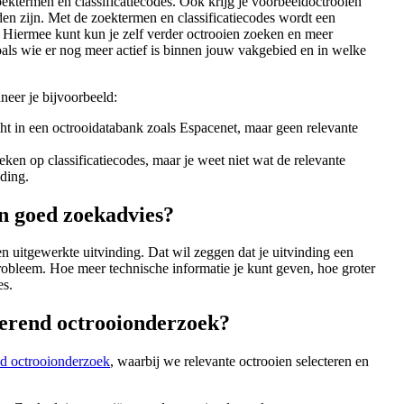
ektermen en classificatiecodes. Ook krijg je voorbeeldoctrooien
en zijn. Met de zoektermen en classificatiecodes wordt een
. Hiermee kunt kun je zelf verder octrooien zoeken en meer
oals wie er nog meer actief is binnen jouw vakgebied en in welke
neer je bijvoorbeeld:
t in een octrooidatabank zoals Espacenet, maar geen relevante
eken op classificatiecodes, maar je weet niet wat de relevante
nding.
en goed zoekadvies?
en uitgewerkte uitvinding. Dat wil zeggen dat je uitvinding een
robleem. Hoe meer technische informatie je kunt geven, hoe groter
es.
terend octrooionderzoek?
nd octrooionderzoek
, waarbij we relevante octrooien selecteren en