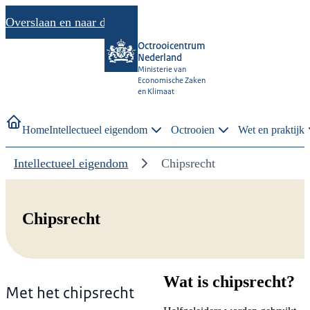
Overslaan en naar de inhoud gaan
Octrooicentrum
Nederland
Ministerie van
Economische Zaken
en Klimaat
Home
Intellectueel eigendom
Octrooien
Wet en praktijk
Intellectueel eigendom
Chipsrecht
Chipsrecht
Wat is chipsrecht?
Met het chipsrecht