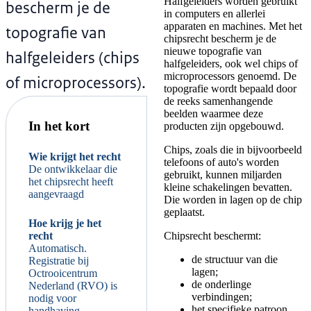
Halfgeleiders worden gebruikt
bescherm je de
in computers en allerlei
apparaten en machines. Met het
topografie van
chipsrecht bescherm je de
nieuwe topografie van
halfgeleiders (chips
halfgeleiders, ook wel chips of
microprocessors genoemd. De
of microprocessors).
topografie wordt bepaald door
de reeks samenhangende
beelden waarmee deze
In het kort
producten zijn opgebouwd.
Chips, zoals die in bijvoorbeeld
Wie krijgt het recht
telefoons of auto's worden
De ontwikkelaar die
gebruikt, kunnen miljarden
het chipsrecht heeft
kleine schakelingen bevatten.
aangevraagd
Die worden in lagen op de chip
geplaatst.
Hoe krijg je het
Chipsrecht beschermt:
recht
Automatisch.
de structuur van die
Registratie bij
lagen;
Octrooicentrum
de onderlinge
Nederland (RVO) is
verbindingen;
nodig voor
het specifieke patroon
handhaving