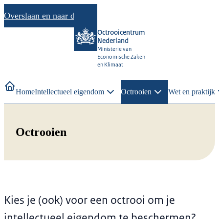
Overslaan en naar de inhoud gaan
Octrooicentrum
Nederland
Ministerie van
Economische Zaken
en Klimaat
Home
Intellectueel eigendom
Octrooien
Wet en praktijk
Octrooien
Kies je (ook) voor een octrooi om je
intellectueel eigendom te beschermen?