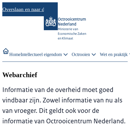
Overslaan en naar de inhoud gaan
Octrooicentrum
Nederland
Ministerie van
Economische Zaken
en Klimaat
Home
Intellectueel eigendom
Octrooien
Wet en praktijk
Webarchief
Informatie van de overheid moet goed
vindbaar zijn. Zowel informatie van nu als
van vroeger. Dit geldt ook voor de
informatie van Octrooicentrum Nederland.