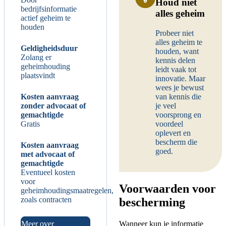
Houd niet
bedrijfsinformatie
alles geheim
actief geheim te
houden
Probeer niet
alles geheim te
Geldigheidsduur
houden, want
Zolang er
kennis delen
geheimhouding
leidt vaak tot
plaatsvindt
innovatie. Maar
wees je bewust
Kosten aanvraag
van kennis die
zonder advocaat of
je veel
gemachtigde
voorsprong en
Gratis
voordeel
oplevert en
bescherm die
Kosten aanvraag
goed.
met advocaat of
gemachtigde
Eventueel kosten
voor
Voorwaarden voor
geheimhoudingsmaatregelen,
zoals contracten
bescherming
Meer over
Wanneer kun je informatie