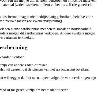
oor een ras mag je dit ras telen, verkopen en in licentie uitgeven.
ateriaal (zaden, stekken, bollen) en het ras zelf (de genetische
n beschermd, mag je niet bedrijfsmatig gebruiken, behalve voor
an nieuwe rassen (de kwekersvrijstelling).
kelt een nieuw aardbeienras met betere smaak en houdbaarheid.
ehouders mogen dit aardbeienras verkopen. Andere kwekers mogen
we varianten te kweken.
escherming
waarden voldoen:
zijn van andere zaden of rassen.
at wil zeggen dat de planten van het ras onderling op elkaar
dat wil zeggen dat het ras na opeenvolgende vermeerderingen zijn
ad of ras geschikt zijn om het te identificeren.