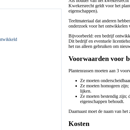
Als houder van het kwekersrecht v
Kwekersrecht geldt voor het plantm
eigenschappen).
Teeltmateriaal dat anderen hebbe
onderzoek voor het ontwikkelen v
Bijvoorbeeld: een bedrijf ontwik
ontwikkeld
Dit bedrijf en eventuele licenti
het ras alleen gebruiken om nieu
Voorwaarden voor b
Plantenrassen moeten aan 3 voor
Ze moeten onderscheidbaar 
Ze moeten homogeen zijn; d
lijken.
Ze moeten bestendig zijn; 
eigenschappen behoudt.
Daarnaast moet de naam van het za
Kosten