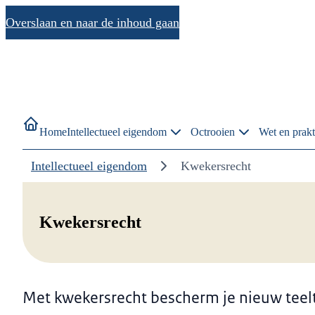
Overslaan en naar de inhoud gaan
Home
Intellectueel eigendom
Octrooien
Wet en prakt
Intellectueel eigendom
Kwekersrecht
Kwekersrecht
Met kwekersrecht bescherm je nieuw teel