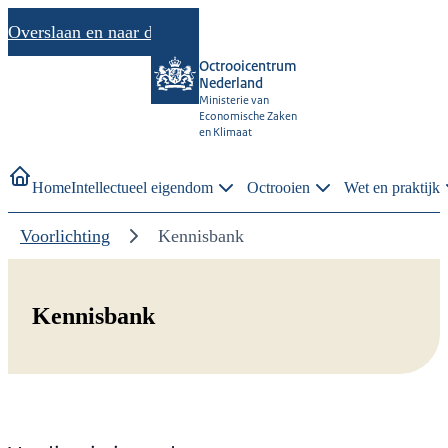
Overslaan en naar de inhoud gaan
Octrooicentrum
Nederland
Ministerie van
Economische Zaken
en Klimaat
Home
Intellectueel eigendom
Octrooien
Wet en praktijk
Voorlichting
Kennisbank
Kennisbank