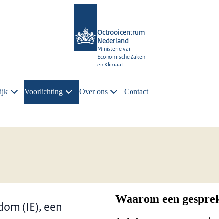
Octrooicentrum
Nederland
Ministerie van
Economische Zaken
en Klimaat
ijk
Voorlichting
Over ons
Contact
Waarom een gespre
dom (IE), een