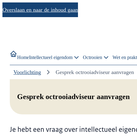
Overslaan en naar de inhoud gaan
Home
Intellectueel eigendom
Octrooien
Wet en prakt
Voorlichting
Gesprek octrooiadviseur aanvragen
Gesprek octrooiadviseur aanvragen
Je hebt een vraag over intellectueel eigen