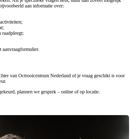
reken. Als je specifieke vragen hebt, stuur dan zoveel mogelijk
bijvoorbeeld aan informatie over:
ctiviteiten;
at;
n raadpleegt;
t aanvraagformulier.
chter van Octrooicentrum Nederland of je vraag geschikt is voor
eur.
keurd, plannen we gesprek – online of op locatie.