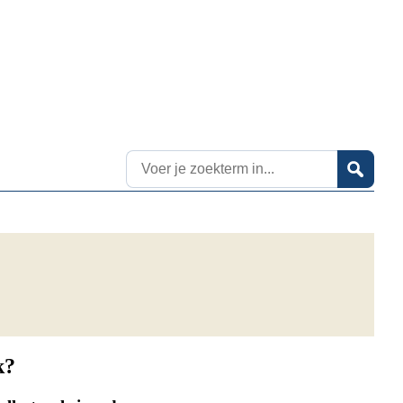
Zoekresultaten
k?