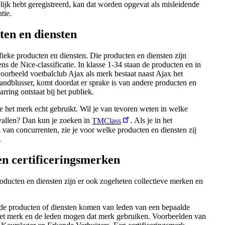
ijk hebt geregistreerd, kan dat worden opgevat als misleidende
tie.
ten en diensten
ifieke producten en diensten. Die producten en diensten zijn
ns de Nice-classificatie. In klasse 1-34 staan de producten en in
voorbeeld voetbalclub Ajax als merk bestaat naast Ajax het
ndblusser, komt doordat er sprake is van andere producten en
ring ontstaat bij het publiek.
e het merk echt gebruikt. Wil je van tevoren weten in welke
 vallen? Dan kun je zoeken in
TMClass
. Als je in het
van concurrenten, zie je voor welke producten en diensten zij
.
en certificeringsmerken
oducten en diensten zijn er ook zogeheten collectieve merken en
t de producten of diensten komen van leden van een bepaalde
het merk en de leden mogen dat merk gebruiken. Voorbeelden van