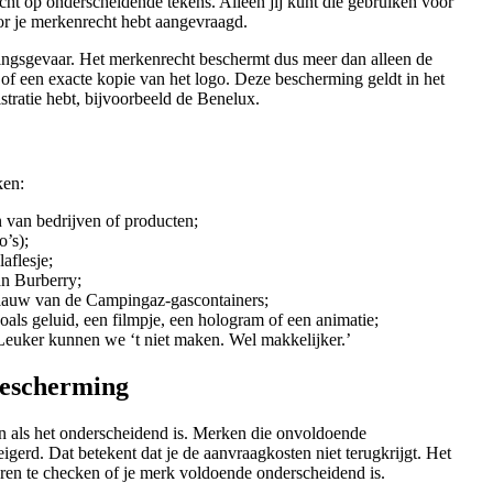
echt op onderscheidende tekens. Alleen jij kunt die gebruiken voor
or je merkenrecht hebt aangevraagd.
ingsgevaar. Het merkenrecht beschermt dus meer dan alleen de
of een exacte kopie van het logo. Deze bescherming geldt in het
stratie hebt, bijvoorbeeld de Benelux.
rken:
van bedrijven of producten;
’s);
aflesje;
an Burberry;
blauw van de Campingaz-gascontainers;
oals geluid, een filmpje, een hologram of een animatie;
‘Leuker kunnen we ‘t niet maken. Wel makkelijker.’
escherming
en als het onderscheidend is. Merken die onvoldoende
erd. Dat betekent dat je de aanvraagkosten niet terugkrijgt. Het
ren te checken of je merk voldoende onderscheidend is.