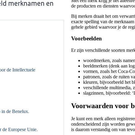
Met een merk krijg je het alleenr
eld merknamen en
de producten en diensten waarvo
Bij merken draait het om verwarr
exacte spelling van de merknaam 
gehele gebied waarvoor je de regi
Voorbeelden
Er zijn verschillende soorten me
woordmerken, zoals namen 
beeldmerken (denk aan logo
or de Intellectuele
vormen, zoals het Coca-Col
patronen, zoals de ruiten v
kleuren, bijvoorbeeld het 
verschillende multimedia, z
slagzinnen, bijvoorbeeld: 
Voorwaarden voor b
) in de Benelux.
Je kunt een merk alleen registrer
onderscheidend zijn worden geweig
r de Europese Unie.
is daarom verstandig om van tevo