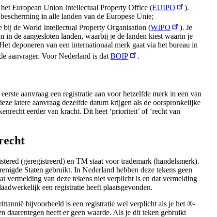
j het European Union Intellectual Property Office (
EUIPO
).
 bescherming in alle landen van de Europese Unie;
ie bij de World Intellectual Property Organisation (
WIPO
). Je
 in de aangesloten landen, waarbij je de landen kiest waarin je
Het deponeren van een internationaal merk gaat via het bureau in
de aanvrager. Voor Nederland is dat
BOIP
.
 eerste aanvraag een registratie aan voor hetzelfde merk in een van
eze latere aanvraag dezelfde datum krijgen als de oorspronkelijke
recht eerder van kracht. Dit heet ‘prioriteit’ of ‘recht van
recht
istered (geregistreerd) en TM staat voor trademark (handelsmerk).
enigde Staten gebruikt. In Nederland hebben deze tekens geen
dat vermelding van deze tekens niet verplicht is en dat vermelding
daadwerkelijk een registratie heeft plaatsgevonden.
ittannië bijvoorbeeld is een registratie wel verplicht als je het ®-
 daarentegen heeft er geen waarde. Als je dit teken gebruikt