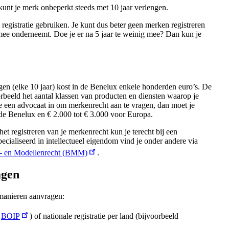
 kunt je merk onbeperkt steeds met 10 jaar verlengen.
 registratie gebruiken. Je kunt dus beter geen merken registreren
ts mee onderneemt. Doe je er na 5 jaar te weinig mee? Dan kun je
en (elke 10 jaar) kost in de Benelux enkele honderden euro’s. De
orbeeld het aantal klassen van producten en diensten waarop je
je een advocaat in om merkenrecht aan te vragen, dan moet je
de Benelux en € 2.000 tot € 3.000 voor Europa.
et registreren van je merkenrecht kun je terecht bij een
cialiseerd in intellectueel eigendom vind je onder andere via
n- en Modellenrecht (BMM)
.
agen
 manieren aanvragen:
j
BOIP
) of nationale registratie per land (bijvoorbeeld