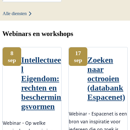
Alle diensten
Webinars en workshops
8
17
Intellectuee
Zoeken
sep
sep
l
naar
Eigendom:
octrooien
rechten en
(databank
beschermin
Espacenet)
gsvormen
Webinar - Espacenet is een
bron van inspiratie voor
Webinar - Op welke
iedereen die op zoek is