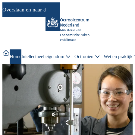
Overslaan en naar de inhoud gaan
Octrooicentrum
Nederland
Ministerie van
Economische Zaken
en Klimaat
Home
Intellectueel eigendom
Octrooien
Wet en praktijk