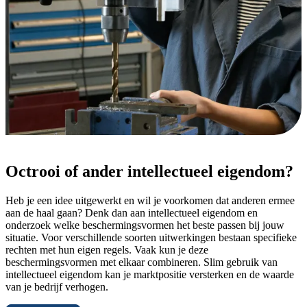
Bescherm je
Octrooi of ander intellectueel eigendom?
idee
Heb je een idee uitgewerkt en wil je voorkomen dat anderen ermee
Octrooicentrum Nederland
aan de haal gaan? Denk dan aan intellectueel eigendom en
onderzoek welke beschermingsvormen het beste passen bij jouw
wijst je de weg van idee tot
situatie. Voor verschillende soorten uitwerkingen bestaan specifieke
succesvolle bescherming
rechten met hun eigen regels. Vaak kun je deze
beschermingsvormen met elkaar combineren. Slim gebruik van
intellectueel eigendom kan je marktpositie versterken en de waarde
van je bedrijf verhogen.