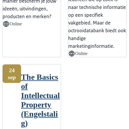
manier bescherm je jouw
naar technische informatie
ideeën, uitvindingen,
op een specifiek
producten en merken?
vakgebied. Maar de
Online
octrooidatabank biedt ook
handige
marketinginformatie.
Online
24
The Basics
sep
of
Intellectual
Property
(Engelstali
g)