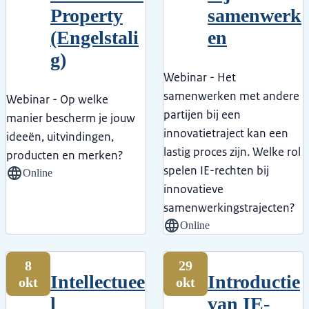
Property
samenwerk
(Engelstali
en
g)
Webinar - Het
samenwerken met andere
Webinar - Op welke
partijen bij een
manier bescherm je jouw
innovatietraject kan een
ideeën, uitvindingen,
lastig proces zijn. Welke rol
producten en merken?
spelen IE-rechten bij
Online
innovatieve
samenwerkingstrajecten?
Online
8
29
Intellectuee
Introductie
okt
okt
l
van IE-