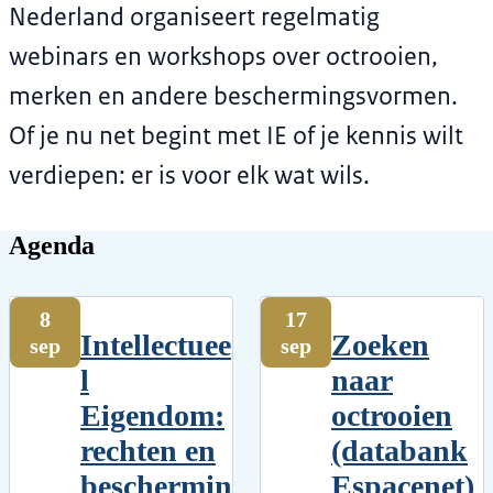
Nederland organiseert regelmatig
webinars en workshops over octrooien,
merken en andere beschermingsvormen.
Of je nu net begint met IE of je kennis wilt
verdiepen: er is voor elk wat wils.
Agenda
8
17
Intellectuee
Zoeken
sep
sep
l
naar
Eigendom:
octrooien
rechten en
(databank
beschermin
Espacenet)