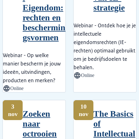
Eigendom:
strategie​
rechten en
Webinar - Ontdek hoe je je
beschermin
intellectuele
gsvormen
eigendomsrechten (IE-
rechten) optimaal gebruikt
Webinar - Op welke
om je bedrijfsdoelen te
manier bescherm je jouw
behalen.
ideeën, uitvindingen,
Online
producten en merken?
Online
3
10
Zoeken
The Basics
nov
nov
naar
of
octrooien
Intellectual