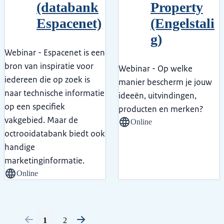
(databank
Property
Espacenet)
(Engelstali
g)
Webinar - Espacenet is een
bron van inspiratie voor
Webinar - Op welke
iedereen die op zoek is
manier bescherm je jouw
naar technische informatie
ideeën, uitvindingen,
op een specifiek
producten en merken?
vakgebied. Maar de
Online
octrooidatabank biedt ook
handige
marketinginformatie.
Online
Vorige
Volgende
1
2