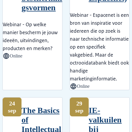
gsvormen
Webinar - Espacenet is een
bron van inspiratie voor
Webinar - Op welke
iedereen die op zoek is
manier bescherm je jouw
naar technische informatie
ideeën, uitvindingen,
op een specifiek
producten en merken?
vakgebied. Maar de
Online
octrooidatabank biedt ook
handige
marketinginformatie.
Online
24
29
The Basics
IE-
sep
sep
of
valkuilen
Intellectual
bij