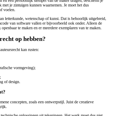
jn en een persoonlijk stempel van de maker dragen, bescherm je
rk met je zintuigen kunnen waarnemen. Je moet het dus
of voelen.
 letterkunde, wetenschap of kunst. Dat is behoorlijk uitgebreid,
code van software vallen er bijvoorbeeld ook onder. Alleen de
rk openbaar te maken en er meerdere exemplaren van te maken.
recht op hebben?
auteursrecht kan rusten:
grafische vormgeving);
;
g of design.
cht?
ene concepten, zoals een ontwerpstijl. Juist de creatieve
grijk.
technische oplossingen uit tekeningen. Het werk moet dus niet