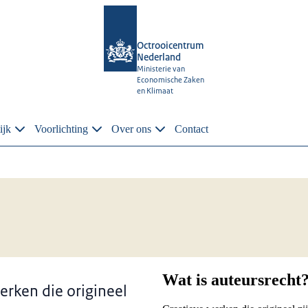
Octrooicentrum
Nederland
Ministerie van
Economische Zaken
en Klimaat
ijk
Voorlichting
Over ons
Contact
Wat is auteursrecht
erken die origineel