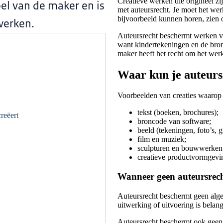
Creatieve werken die origineel zi
pel van de maker en is
met auteursrecht. Je moet het we
bijvoorbeeld kunnen horen, zien 
werken.
Auteursrecht beschermt werken van
want kindertekeningen en de bron
maker heeft het recht om het we
Waar kun je auteurs
Voorbeelden van creaties waarop 
tekst (boeken, brochures);
creëert
broncode van software;
beeld (tekeningen, foto’s, 
film en muziek;
sculpturen en bouwwerken
creatieve productvormgevin
Wanneer geen auteursre
Auteursrecht beschermt geen algem
uitwerking of uitvoering is belan
Auteursrecht beschermt ook geen 