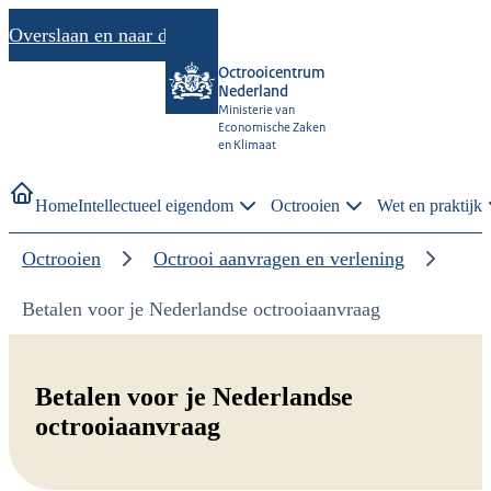
Overslaan en naar de inhoud gaan
Octrooicentrum
Nederland
Ministerie van
Economische Zaken
en Klimaat
Home
Intellectueel eigendom
Octrooien
Wet en praktijk
Octrooien
Octrooi aanvragen en verlening
Betalen voor je Nederlandse octrooiaanvraag
Betalen voor je Nederlandse
octrooiaanvraag