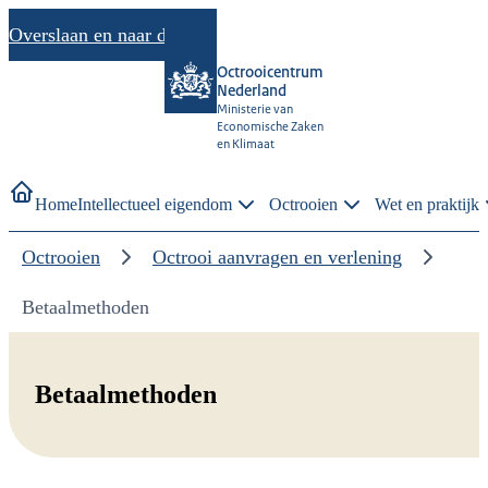
Overslaan en naar de inhoud gaan
Octrooicentrum
Nederland
Ministerie van
Economische Zaken
en Klimaat
Home
Intellectueel eigendom
Octrooien
Wet en praktijk
Octrooien
Octrooi aanvragen en verlening
Betaalmethoden
Betaalmethoden