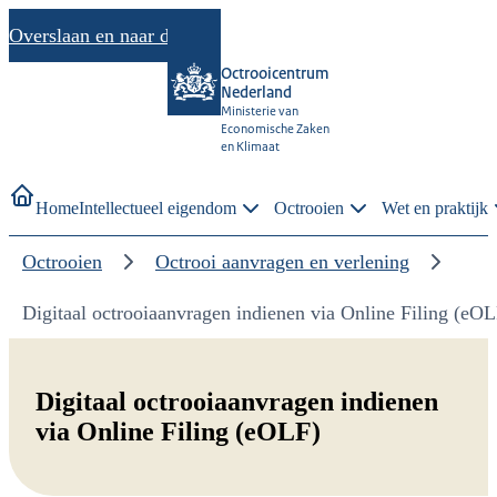
Overslaan en naar de inhoud gaan
Octrooicentrum
Nederland
Ministerie van
Economische Zaken
en Klimaat
Home
Intellectueel eigendom
Octrooien
Wet en praktijk
Octrooien
Octrooi aanvragen en verlening
Digitaal octrooiaanvragen indienen via Online Filing (eOL
Digitaal octrooiaanvragen indienen
via Online Filing (eOLF)