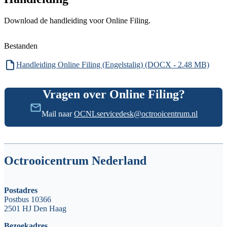
Download de handleiding voor Online Filing.
Bestanden
Handleiding Online Filing (Engelstalig) (DOCX - 2.48 MB)
Vragen over Online Filing?
Mail naar
OCNLservicedesk@octrooicentrum.nl
Octrooicentrum Nederland
Postadres
Postbus 10366
2501 HJ Den Haag
Bezoekadres