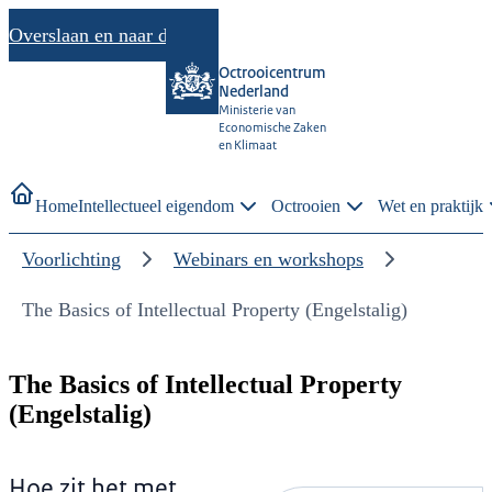
Overslaan en naar de inhoud gaan
Octrooicentrum
Nederland
Ministerie van
Economische Zaken
en Klimaat
Home
Intellectueel eigendom
Octrooien
Wet en praktijk
Voorlichting
Webinars en workshops
The Basics of Intellectual Property (Engelstalig)
The Basics of Intellectual Property
(Engelstalig)
Hoe zit het met