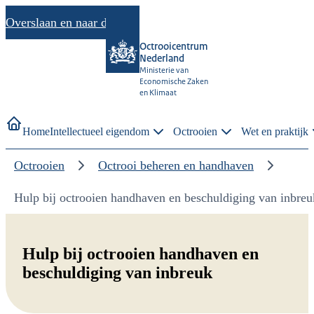
Overslaan en naar de inhoud gaan
Octrooicentrum
Nederland
Ministerie van
Economische Zaken
en Klimaat
Home
Intellectueel eigendom
Octrooien
Wet en praktijk
Octrooien
Octrooi beheren en handhaven
Hulp bij octrooien handhaven en beschuldiging van inbreu
Hulp bij octrooien handhaven en
beschuldiging van inbreuk