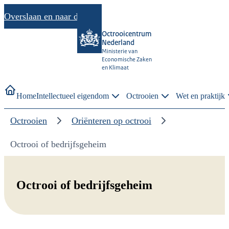
Overslaan en naar de inhoud gaan
Octrooicentrum
Nederland
Ministerie van
Economische Zaken
en Klimaat
Home
Intellectueel eigendom
Octrooien
Wet en praktijk
Octrooien
Oriënteren op octrooi
Octrooi of bedrijfsgeheim
Octrooi of bedrijfsgeheim