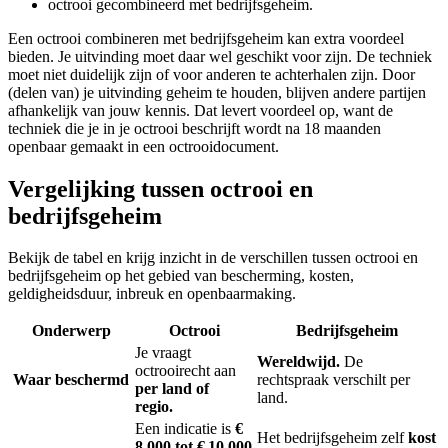
octrooi gecombineerd met bedrijfsgeheim.
Een octrooi combineren met bedrijfsgeheim kan extra voordeel
bieden. Je uitvinding moet daar wel geschikt voor zijn. De techniek
moet niet duidelijk zijn of voor anderen te achterhalen zijn. Door
(delen van) je uitvinding geheim te houden, blijven andere partijen
afhankelijk van jouw kennis. Dat levert voordeel op, want de
techniek die je in je octrooi beschrijft wordt na 18 maanden
openbaar gemaakt in een octrooidocument.
Vergelijking tussen octrooi en
bedrijfsgeheim
Bekijk de tabel en krijg inzicht in de verschillen tussen octrooi en
bedrijfsgeheim op het gebied van bescherming, kosten,
geldigheidsduur, inbreuk en openbaarmaking.
Onderwerp
Octrooi
Bedrijfsgeheim
Je vraagt
Wereldwijd.
De
octrooirecht aan
Waar beschermd
rechtspraak verschilt per
per land of
land.
regio.
Een indicatie is
€
Het bedrijfsgeheim zelf
kost
8.000 tot € 10.000