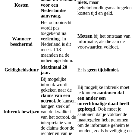
niets,
maar
Kosten
voor een
geheimhoudingsmaatregelen
Nederlandse
kosten tijd en geld.
aanvraag.
Het octrooirecht
wordt pas
toegekend
na
Meteen
bij het ontstaan van
Wanneer
verlening
. In
informatie, als die aan de
beschermd
Nederland is dit
voorwaarden voldoet.
meestal 18
maanden na de
indieningsdatum.
Maximaal 20
Geldigheidsduur
Er is
geen tijdslimiet.
jaar.
Bij mogelijke
inbreuk wordt
Bij mogelijke inbreuk moet
gekeken naar de
je kunnen
aantonen dat
claims van een
een ander een
octrooi.
Je kansen
onrechtmatige daad heeft
hangen sterk af
gepleegd.
Ook moet je
Inbreuk bewijzen
van de kwaliteit
aantonen dat je voldoende
van het octrooi, de
maatregelen hebt genomen
interpretatie van
om de informatie geheim te
de claims door de
houden, zoals beveiliging en
rechter en van je