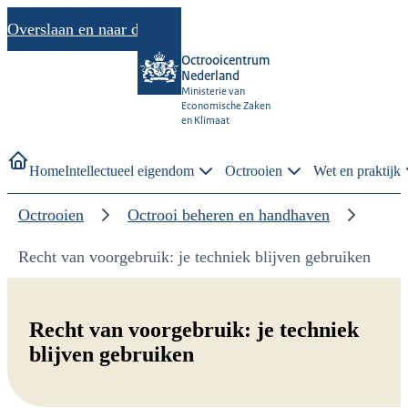
Overslaan en naar de inhoud gaan
Octrooicentrum
Nederland
Ministerie van
Economische Zaken
en Klimaat
Home
Intellectueel eigendom
Octrooien
Wet en praktijk
Octrooien
Octrooi beheren en handhaven
Recht van voorgebruik: je techniek blijven gebruiken
Recht van voorgebruik: je techniek
blijven gebruiken