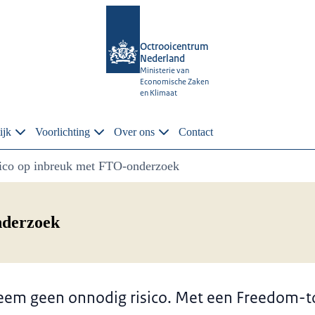
Octrooicentrum
Nederland
Ministerie van
Economische Zaken
en Klimaat
ijk
Voorlichting
Over ons
Contact
sico op inbreuk met FTO-onderzoek
nderzoek
Neem geen onnodig risico. Met een Freedom-t