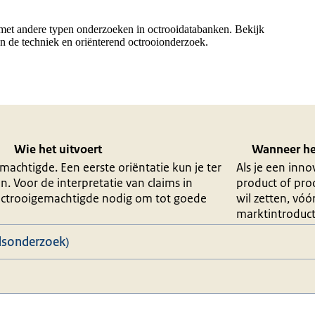
et andere typen onderzoeken in octrooidatabanken. Bekijk
n de techniek en oriënterend octrooionderzoek.
Wie het uitvoert
Wanneer het
achtigde. Een eerste oriëntatie kun je ter
Als je een inno
n. Voor de interpretatie van claims in
product of pro
octrooigemachtigde nodig om tot goede
wil zetten, vóó
marktintroduct
dsonderzoek)