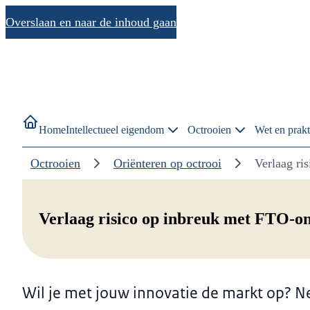
Overslaan en naar de inhoud gaan
Home
Intellectueel eigendom
Octrooien
Wet en prakt
Octrooien
Oriënteren op octrooi
Verlaag ri
Verlaag risico op inbreuk met FTO-o
Wil je met jouw innovatie de markt op? 