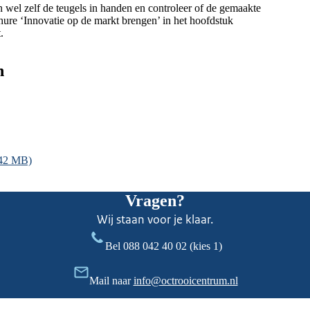
wel zelf de teugels in handen en controleer of de gemaakte
ochure ‘Innovatie op de markt brengen’ in het hoofdstuk
t.
n
.42 MB)
Vragen?
Wij staan voor je klaar.
Bel
088 042 40 02
(kies 1)
Mail naar
info@octrooicentrum.nl