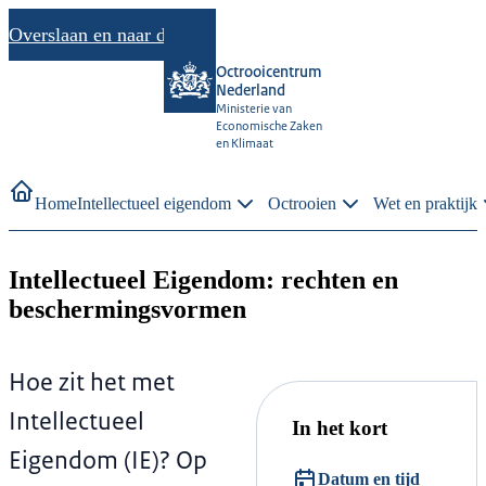
Overslaan en naar de inhoud gaan
Octrooicentrum
Nederland
Ministerie van
Economische Zaken
en Klimaat
Home
Intellectueel eigendom
Octrooien
Wet en praktijk
Intellectueel Eigendom: rechten en
beschermingsvormen
Hoe zit het met
Intellectueel
In het kort
Eigendom (IE)? Op
Datum en tijd