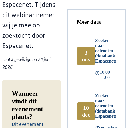
Espacenet. Tijdens
dit webinar nemen
Meer data
wij je mee op
zoektocht door
Zoeken
Espacenet.
naar
octrooien
3
(databank
Laatst gewijzigd op 24 juni
nov
Espacenet)
2026
10:00 -
11:00
Wanneer
Zoeken
vindt dit
naar
octrooien
10
evenement
(databank
dec
plaats?
Espacenet)
Dit evenement
Volledige