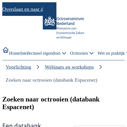
Overslaan en naar de inhoud gaan
Octrooicentrum
Nederland
Ministerie van
Economische Zaken
en Klimaat
Home
Intellectueel eigendom
Octrooien
Wet en praktijk
Voorlichting
Webinars en workshops
Zoeken naar octrooien (databank Espacenet)
Zoeken naar octrooien (databank
Espacenet)
Een databank