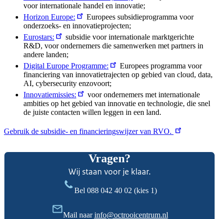
voor internationale handel en innovatie;
Horizon Europe:
Europees subsidieprogramma voor
onderzoeks- en innovatieprojecten;
Eurostars:
subsidie voor internationale marktgerichte
R&D, voor ondernemers die samenwerken met partners in
andere landen;
Digital Europe Programme:
Europees programma voor
financiering van innovatietrajecten op gebied van cloud, data,
AI, cybersecurity enzovoort;
Innovatiemissies:
voor ondernemers met internationale
ambities op het gebied van innovatie en technologie, die snel
de juiste contacten willen leggen in een land.
Gebruik de subsidie- en financieringswijzer van RVO.
Vragen?
Wij staan voor je klaar.
Bel
088 042 40 02
(kies 1)
Mail naar
info@octrooicentrum.nl