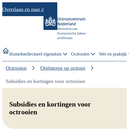
Overslaan en naar de inhoud gaan
Octrooicentrum
Nederland
Ministerie van
Economische Zaken
en Klimaat
Home
Intellectueel eigendom
Octrooien
Wet en praktijk
Octrooien
Oriënteren op octrooi
Subsidies en kortingen voor octrooien
Subsidies en kortingen voor
octrooien