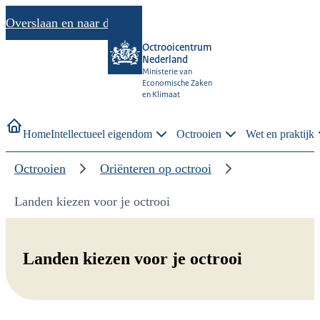
Overslaan en naar de inhoud gaan
Octrooicentrum
Nederland
Ministerie van
Economische Zaken
en Klimaat
Home
Intellectueel eigendom
Octrooien
Wet en praktijk
Octrooien
Oriënteren op octrooi
Landen kiezen voor je octrooi
Landen kiezen voor je octrooi