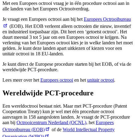
Met een Europees octrooi vraag je in één procedure octrooi aan in
alle landen van het Europees Octrooiverdrag.
Je vraagt een Europees octrooi aan bij het
Europees Octrooibureau
(EOB). Het EOB verleent alleen octrooien die nieuw, inventief
en industrieel toepasbaar zijn. Dit heet een ‘getoetst octrooi’. Het
duurt meestal 3 tot 5 jaar om een Europees octrooi te krijgen. Na
verlening van het Europees octrooi kies je in welke landen het moet
gelden. Je kunt deze landen apart uitkiezen of kiezen voor een
unitair octrooi in 18 EU-landen.
Je kunt direct de Europese procedure starten bij het EOB, of via de
wereldwijde PCT-procedure.
Lees meer over het
Europees octrooi
en het
unitair octrooi
.
Wereldwijde PCT-procedure
Een wereldoctrooi bestaat niet. Maar met PCT-procedure (Patent
Cooperation Treaty) kun je wel met één procedure octrooi
aanvragen in 158 aangesloten landen. Je vraagt de PCT-procedure
aan bij
Octrooicentrum Nederland (OCNL)
, het
Europees
Octrooibureau (EOB)
of de
World Intellectual Property
Organisation (WIPO)
.