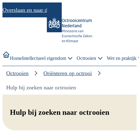
Overslaan en naar de inhoud gaan
Octrooicentrum
Nederland
Ministerie van
Economische Zaken
en Klimaat
Home
Intellectueel eigendom
Octrooien
Wet en praktijk
Octrooien
Oriënteren op octrooi
Hulp bij zoeken naar octrooien
Hulp bij zoeken naar octrooien