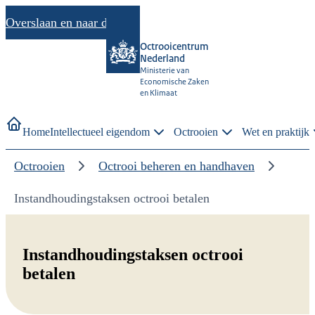
Overslaan en naar de inhoud gaan
Octrooicentrum
Nederland
Ministerie van
Economische Zaken
en Klimaat
Home
Intellectueel eigendom
Octrooien
Wet en praktijk
Octrooien
Octrooi beheren en handhaven
Instandhoudingstaksen octrooi betalen
Instandhoudingstaksen octrooi
betalen