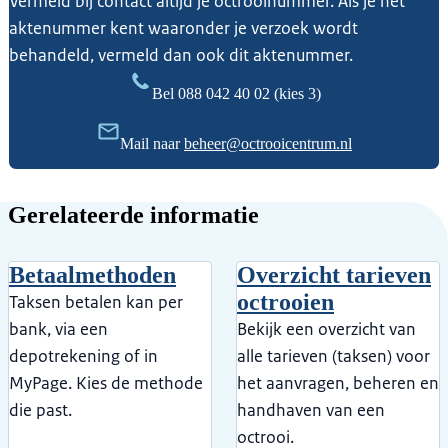
Vermeld bij contact altijd je octrooinummer. Als je het
aktenummer kent waaronder je verzoek wordt
behandeld, vermeld dan ook dit aktenummer.
Bel
088 042 40 02
(kies 3)
Mail naar
beheer@octrooicentrum.nl
Gerelateerde informatie
Betaalmethoden
Overzicht tarieven
octrooien
Taksen betalen kan per
bank, via een
Bekijk een overzicht van
depotrekening of in
alle tarieven (taksen) voor
MyPage. Kies de methode
het aanvragen, beheren en
die past.
handhaven van een
octrooi.