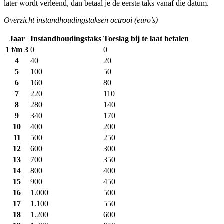
later wordt verleend, dan betaal je de eerste taks vanaf die datum.
Overzicht instandhoudingstaksen octrooi (euro’s)
Jaar
Instandhoudingstaks
Toeslag bij te laat betalen
1 t/m 3
0
0
4
40
20
5
100
50
6
160
80
7
220
110
8
280
140
9
340
170
10
400
200
11
500
250
12
600
300
13
700
350
14
800
400
15
900
450
16
1.000
500
17
1.100
550
18
1.200
600