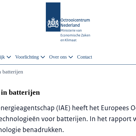
Octrooicentrum
Nederland
Ministerie van
Economische Zaken
en Klimaat
ijk
Voorlichting
Over ons
Contact
 batterijen
in batterijen
nergieagentschap (IAE) heeft het Europees O
 technologieën voor batterijen. In het rappor
chnologie benadrukken.