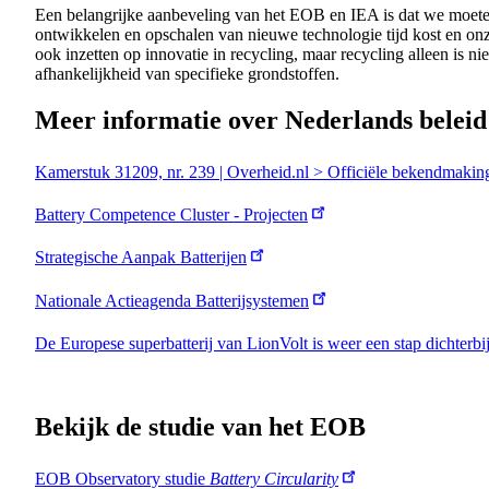
Een belangrijke aanbeveling van het EOB en IEA is dat we moete
ontwikkelen en opschalen van nieuwe technologie tijd kost en onze
ook inzetten op innovatie in recycling, maar recycling alleen is 
afhankelijkheid van specifieke grondstoffen.
Meer informatie over Nederlands beleid 
Kamerstuk 31209, nr. 239 | Overheid.nl > Officiële bekendmakin
Battery Competence Cluster - Projecten
Strategische Aanpak Batterijen
Nationale Actieagenda Batterijsystemen
De Europese superbatterij van LionVolt is weer een stap dichterbi
Bekijk de studie van het EOB
EOB Observatory studie
Battery Circularity