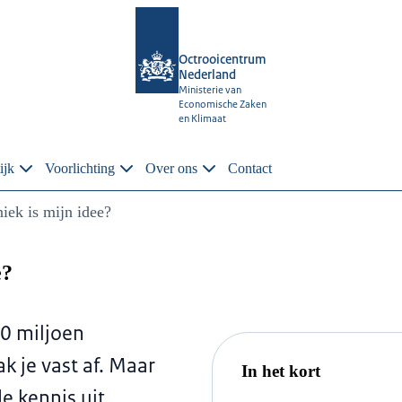
Octrooicentrum
Nederland
Ministerie van
Economische Zaken
en Klimaat
ijk
Voorlichting
Over ons
Contact
iek is mijn idee?
e?
60 miljoen
k je vast af. Maar
In het kort
de kennis uit