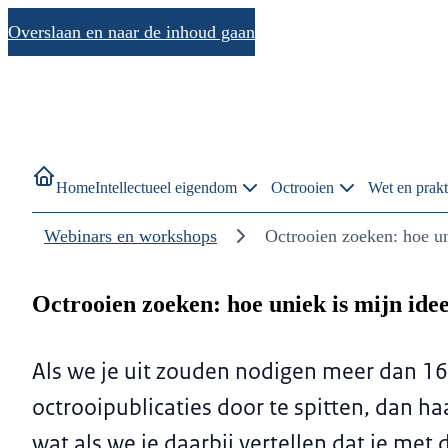
Overslaan en naar de inhoud gaan
Home
Intellectueel eigendom
Octrooien
Wet en prakt
Webinars en workshops
Octrooien zoeken: hoe un
Octrooien zoeken: hoe uniek is mijn ide
Als we je uit zouden nodigen meer dan 1
octrooipublicaties door te spitten, dan haa
wat als we je daarbij vertellen dat je met 