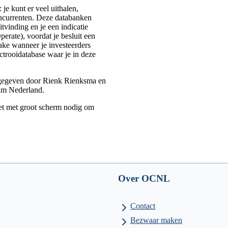
 je kunt er veel uithalen,
oncurrenten. Deze databanken
tvinding en je een indicatie
rate), voordat je besluit een
ake wanneer je investeerders
octrooidatabase waar je in deze
gegeven door Rienk Rienksma en
um Nederland.
let met groot scherm nodig om
Over OCNL
Contact
Bezwaar maken