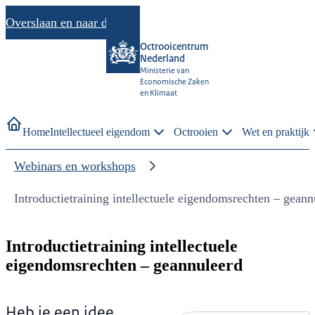
Overslaan en naar de inhoud gaan
Octrooicentrum
Nederland
Ministerie van
Economische Zaken
en Klimaat
Home
Intellectueel eigendom
Octrooien
Wet en praktijk
Webinars en workshops
Introductietraining intellectuele eigendomsrechten – geann
Introductietraining intellectuele
eigendomsrechten – geannuleerd
Heb je een idee,